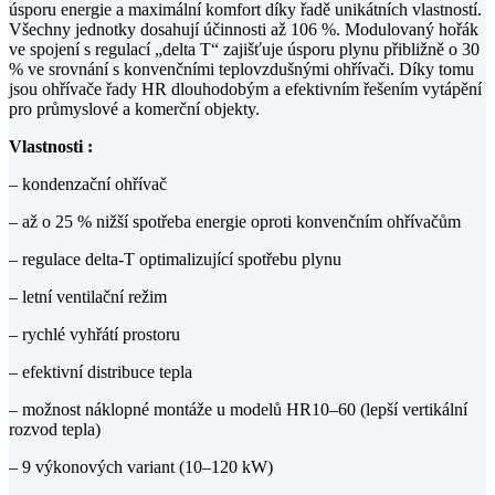
úsporu energie a maximální komfort díky řadě unikátních vlastností.
Všechny jednotky dosahují účinnosti až 106 %. Modulovaný hořák
ve spojení s regulací „delta T“ zajišťuje úsporu plynu přibližně o 30
% ve srovnání s konvenčními teplovzdušnými ohřívači. Díky tomu
jsou ohřívače řady HR dlouhodobým a efektivním řešením vytápění
pro průmyslové a komerční objekty.
Vlastnosti :
– kondenzační ohřívač
– až o 25 % nižší spotřeba energie oproti konvenčním ohřívačům
– regulace delta-T optimalizující spotřebu plynu
– letní ventilační režim
– rychlé vyhřátí prostoru
– efektivní distribuce tepla
– možnost náklopné montáže u modelů HR10–60 (lepší vertikální
rozvod tepla)
– 9 výkonových variant (10–120 kW)