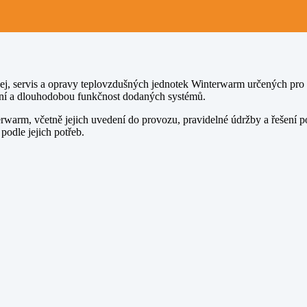
odej, servis a opravy teplovzdušných jednotek Winterwarm určených pr
zení a dlouhodobou funkčnost dodaných systémů.
erwarm, včetně jejich uvedení do provozu, pravidelné údržby a řešen
podle jejich potřeb.