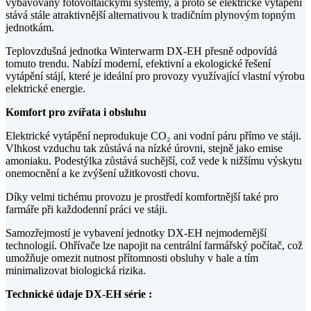
vybavovány fotovoltaickými systémy, a proto se elektrické vytápění
stává stále atraktivnější alternativou k tradičním plynovým topným
jednotkám.
Teplovzdušná jednotka Winterwarm DX-EH přesně odpovídá
tomuto trendu. Nabízí moderní, efektivní a ekologické řešení
vytápění stájí, které je ideální pro provozy využívající vlastní výrobu
elektrické energie.
Komfort pro zvířata i obsluhu
Elektrické vytápění neprodukuje CO₂ ani vodní páru přímo ve stáji.
Vlhkost vzduchu tak zůstává na nízké úrovni, stejně jako emise
amoniaku. Podestýlka zůstává suchější, což vede k nižšímu výskytu
onemocnění a ke zvýšení užitkovosti chovu.
Díky velmi tichému provozu je prostředí komfortnější také pro
farmáře při každodenní práci ve stáji.
Samozřejmostí je vybavení jednotky DX-EH nejmodernější
technologií. Ohřívače lze napojit na centrální farmářský počítač, což
umožňuje omezit nutnost přítomnosti obsluhy v hale a tím
minimalizovat biologická rizika.
Technické údaje DX-EH série :